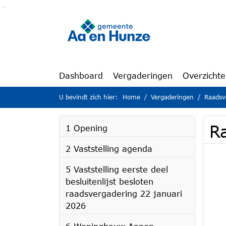
Ga naar de inhoud van deze pagina
Ga naar het zoeken
Ga naar het menu
Dashboard
Vergaderingen
Overzicht
U bevindt zich hier:
Home
Vergaderingen
Raadsv
R
1 Opening
2 Vaststelling agenda
5 Vaststelling eerste deel
besluitenlijst besloten
raadsvergadering 22 januari
2026