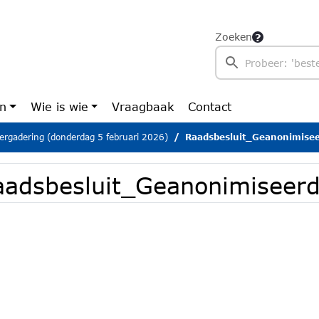
Zoeken
en
Wie is wie
Vraagbaak
Contact
ergadering (donderdag 5 februari 2026)
Raadsbesluit_Geanonimise
aadsbesluit_Geanonimiseer