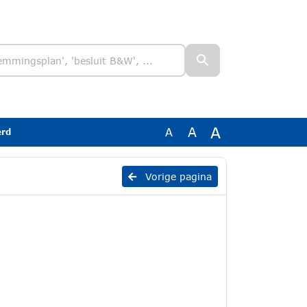
A
A
A
erd
d
Vorige pagina