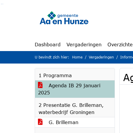
Ga naar de inhoud van deze pagina
Ga naar het zoeken
Ga naar het menu
Dashboard
Vergaderingen
Overzicht
U bevindt zich hier:
Home
Vergaderingen
Inform
A
1 Programma
Agenda IB 29 januari
2025
2 Presentatie G. Brilleman,
waterbedrijf Groningen
G. Brilleman