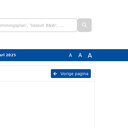
A
A
A
ari 2025
Vorige pagina