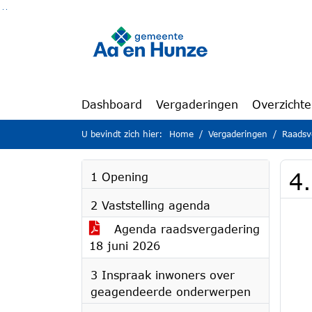
Ga naar de inhoud van deze pagina
Ga naar het zoeken
Ga naar het menu
Dashboard
Vergaderingen
Overzicht
U bevindt zich hier:
Home
Vergaderingen
Raadsv
4
1 Opening
2 Vaststelling agenda
Agenda raadsvergadering
18 juni 2026
3 Inspraak inwoners over
geagendeerde onderwerpen