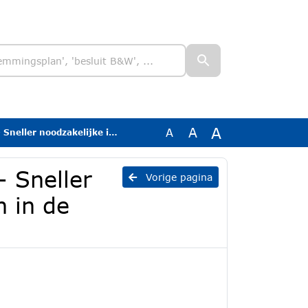
A
A
A
e informatie delen in de jeugdzorgketen
 Sneller
Vorige pagina
n in de