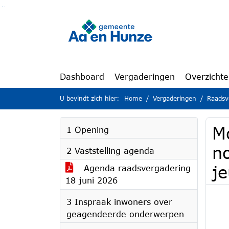
Ga naar de inhoud van deze pagina
Ga naar het zoeken
Ga naar het menu
Dashboard
Vergaderingen
Overzicht
U bevindt zich hier:
Home
Vergaderingen
Raadsv
M
1 Opening
no
2 Vaststelling agenda
j
Agenda raadsvergadering
18 juni 2026
3 Inspraak inwoners over
geagendeerde onderwerpen