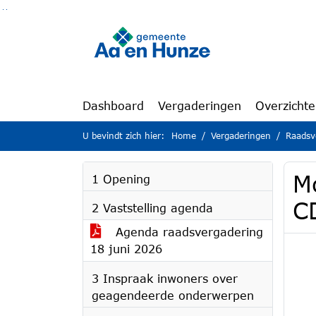
Ga naar de inhoud van deze pagina
Ga naar het zoeken
Ga naar het menu
Dashboard
Vergaderingen
Overzicht
U bevindt zich hier:
Home
Vergaderingen
Raadsv
M
1 Opening
C
2 Vaststelling agenda
Agenda raadsvergadering
18 juni 2026
3 Inspraak inwoners over
geagendeerde onderwerpen