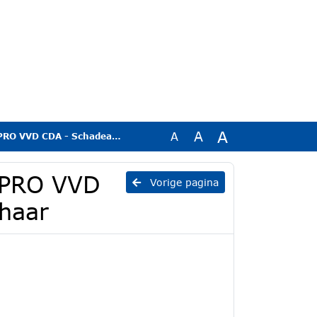
A
A
A
A - Schadeafhandeling Ekehaar
 PRO VVD
Vorige pagina
haar