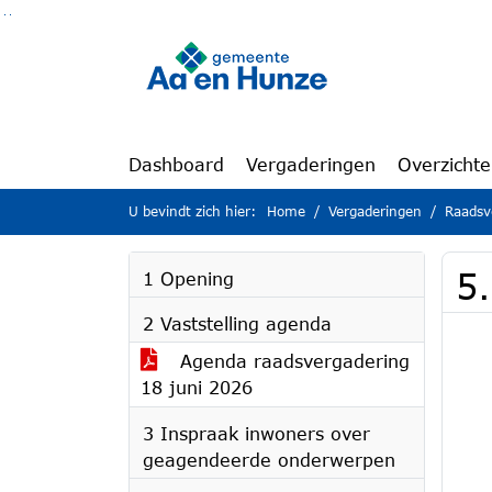
Ga naar de inhoud van deze pagina
Ga naar het zoeken
Ga naar het menu
Dashboard
Vergaderingen
Overzicht
U bevindt zich hier:
Home
Vergaderingen
Raadsv
5
1 Opening
2 Vaststelling agenda
Agenda raadsvergadering
18 juni 2026
3 Inspraak inwoners over
geagendeerde onderwerpen