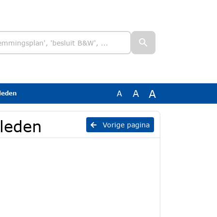
A
A
A
leden
sleden
Vorige pagina