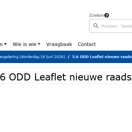
Zoeken
en
Wie is wie
Vraagbaak
Contact
ergadering (donderdag 18 juni 2026)
5.6 ODD Leaflet nieuwe raads
.6 ODD Leaflet nieuwe raad