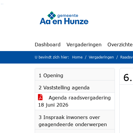
Ga naar de inhoud van deze pagina
Ga naar het zoeken
Ga naar het menu
Dashboard
Vergaderingen
Overzicht
U bevindt zich hier:
Home
Vergaderingen
Raadsv
6
1 Opening
2 Vaststelling agenda
Agenda raadsvergadering
18 juni 2026
3 Inspraak inwoners over
geagendeerde onderwerpen