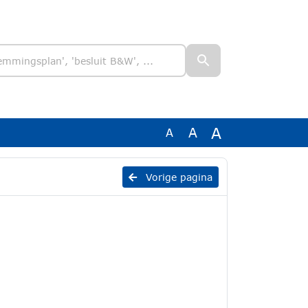
A
A
A
Vorige pagina