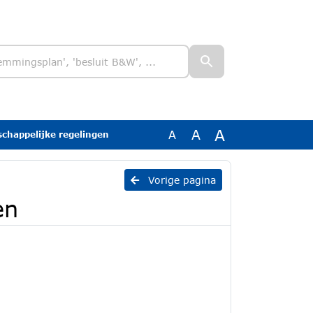
A
A
A
schappelijke regelingen
Vorige pagina
en