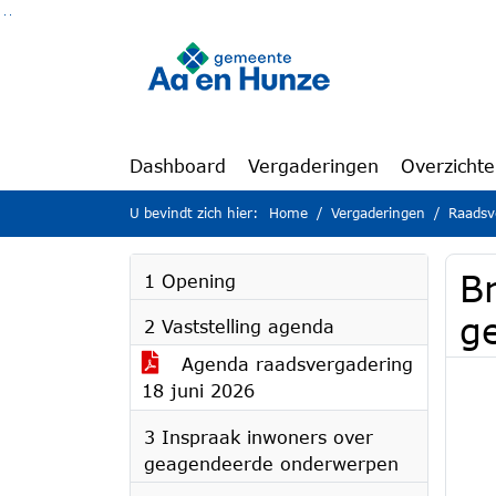
Ga naar de inhoud van deze pagina
Ga naar het zoeken
Ga naar het menu
Dashboard
Vergaderingen
Overzicht
U bevindt zich hier:
Home
Vergaderingen
Raadsv
Br
1 Opening
g
2 Vaststelling agenda
Agenda raadsvergadering
18 juni 2026
3 Inspraak inwoners over
geagendeerde onderwerpen