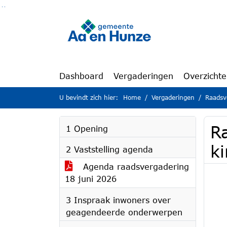
Ga naar de inhoud van deze pagina
Ga naar het zoeken
Ga naar het menu
Dashboard
Vergaderingen
Overzicht
U bevindt zich hier:
Home
Vergaderingen
Raadsv
R
1 Opening
k
2 Vaststelling agenda
Agenda raadsvergadering
18 juni 2026
3 Inspraak inwoners over
geagendeerde onderwerpen