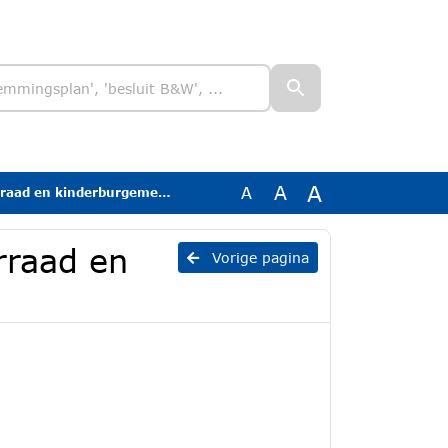
A
A
A
aad en kinderburgemeester
rraad en
Vorige pagina