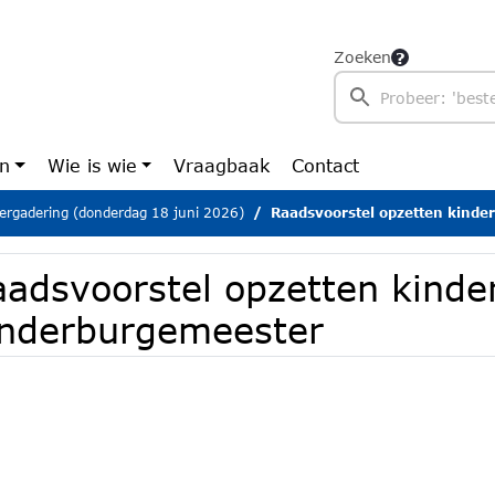
Zoeken
en
Wie is wie
Vraagbaak
Contact
ergadering (donderdag 18 juni 2026)
Raadsvoorstel opzetten kinderr
aadsvoorstel opzetten kinde
inderburgemeester