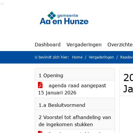
Ga naar de inhoud van deze pagina
Ga naar het zoeken
Ga naar het menu
Dashboard
Vergaderingen
Overzicht
U bevindt zich hier:
Home
Vergaderingen
Raadsv
2
1 Opening
agenda raad aangepast
J
15 januari 2026
1.a Besluitvormend
2 Voorstel tot afhandeling van
de ingekomen stukken