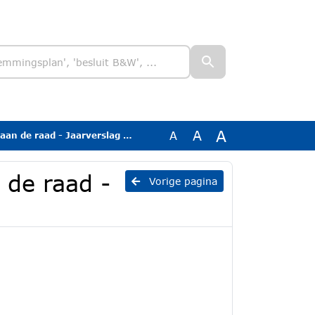
A
A
A
e raad - Jaarverslag 2024-2025
 de raad -
Vorige pagina