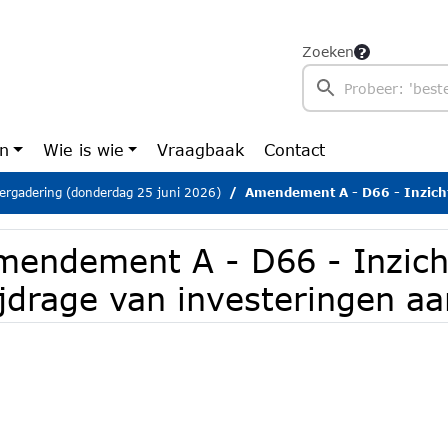
Zoeken
en
Wie is wie
Vraagbaak
Contact
ergadering (donderdag 25 juni 2026)
Amendement A - D66 - Inzicht in de bijdrage 
mendement A - D66 - Inzich
ijdrage van investeringen aa