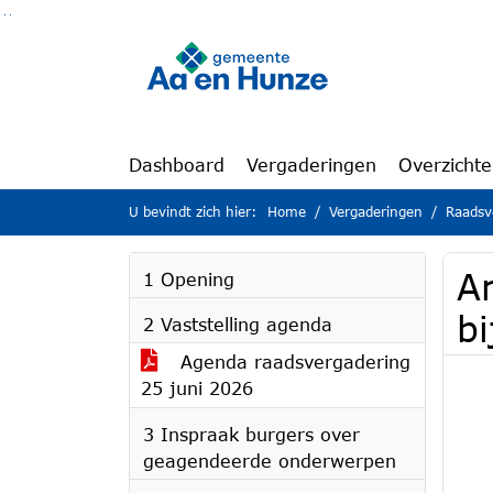
Ga naar de inhoud van deze pagina
Ga naar het zoeken
Ga naar het menu
Dashboard
Vergaderingen
Overzicht
U bevindt zich hier:
Home
Vergaderingen
Raadsv
A
1 Opening
b
2 Vaststelling agenda
Agenda raadsvergadering
25 juni 2026
3 Inspraak burgers over
geagendeerde onderwerpen