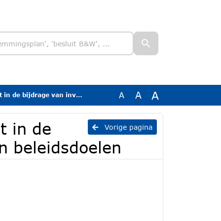
A
A
A
van investeringen aan beleidsdoelen
t in de
Vorige pagina
n beleidsdoelen