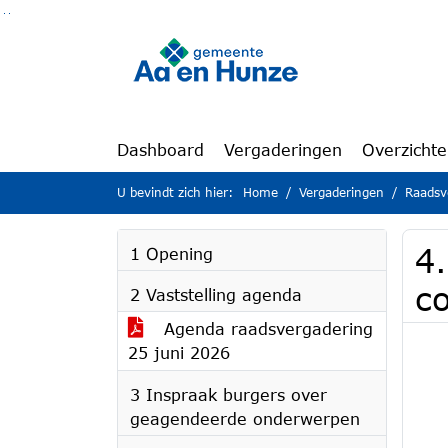
Ga naar de inhoud van deze pagina
Ga naar het zoeken
Ga naar het menu
Dashboard
Vergaderingen
Overzicht
U bevindt zich hier:
Home
Vergaderingen
Raadsv
4
1 Opening
c
2 Vaststelling agenda
Agenda raadsvergadering
25 juni 2026
3 Inspraak burgers over
geagendeerde onderwerpen