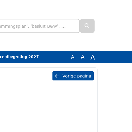
A
A
A
nceptbegroting 2027
Vorige pagina