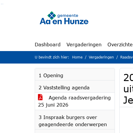
Ga naar de inhoud van deze pagina
Ga naar het zoeken
Ga naar het menu
Dashboard
Vergaderingen
Overzicht
U bevindt zich hier:
Home
Vergaderingen
Raadsv
2
1 Opening
u
2 Vaststelling agenda
J
Agenda raadsvergadering
25 juni 2026
3 Inspraak burgers over
geagendeerde onderwerpen