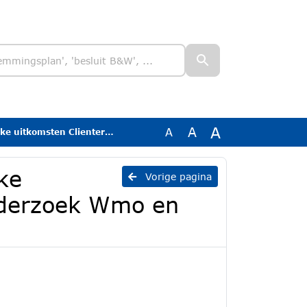
A
A
A
tervaringsonderzoek Wmo en Jeugd 2025
ke
Vorige pagina
nderzoek Wmo en