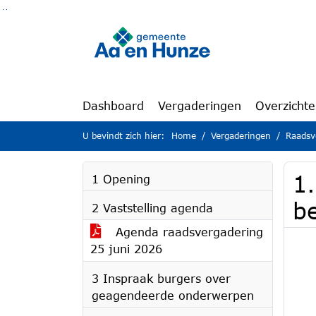
Ga naar de inhoud van deze pagina
Ga naar het zoeken
Ga naar het menu
Dashboard
Vergaderingen
Overzicht
U bevindt zich hier:
Home
Vergaderingen
Raadsv
1
1 Opening
b
2 Vaststelling agenda
Agenda raadsvergadering
25 juni 2026
3 Inspraak burgers over
geagendeerde onderwerpen