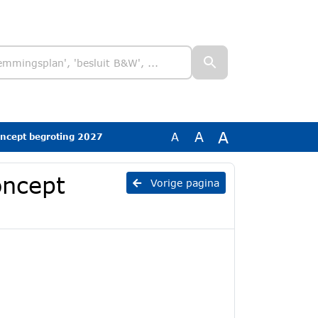
A
A
A
ncept begroting 2027
oncept
Vorige pagina