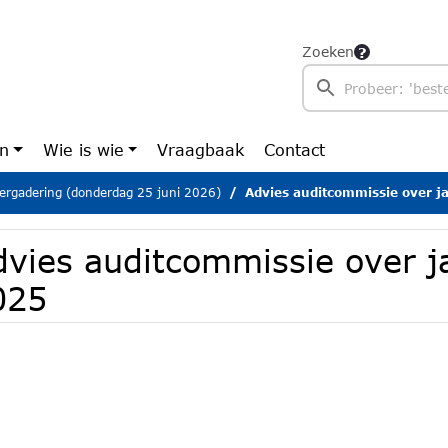
Zoeken
en
Wie is wie
Vraagbaak
Contact
ergadering (donderdag 25 juni 2026)
Advies auditcommissie over 
dvies auditcommissie over j
025