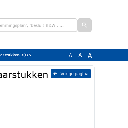
A
A
A
jaarstukken 2025
aarstukken
Vorige pagina