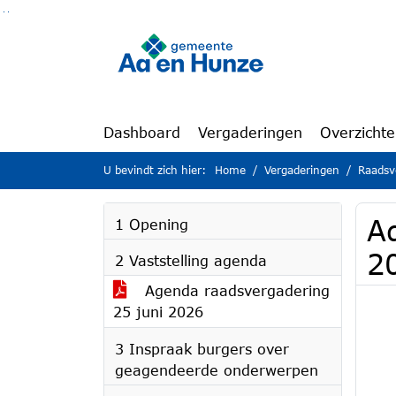
Ga naar de inhoud van deze pagina
Ga naar het zoeken
Ga naar het menu
Dashboard
Vergaderingen
Overzicht
U bevindt zich hier:
Home
Vergaderingen
Raadsv
A
1 Opening
2
2 Vaststelling agenda
Agenda raadsvergadering
25 juni 2026
3 Inspraak burgers over
geagendeerde onderwerpen