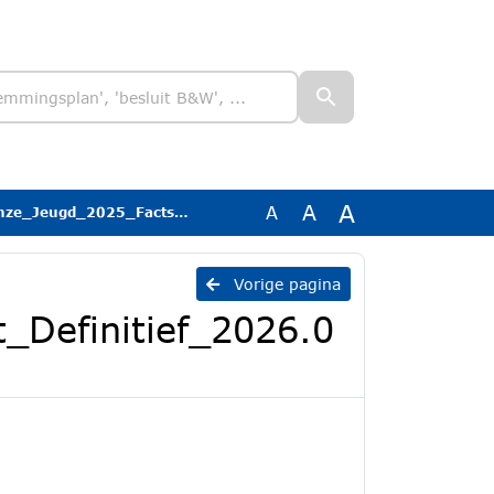
A
A
A
_Definitief_2026.06.15_ZonderVergelijking
Vorige pagina
_Definitief_2026.0