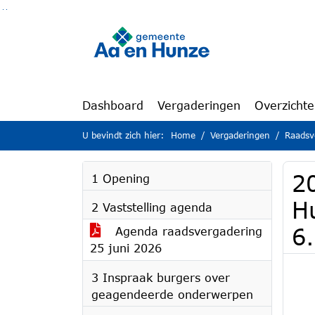
Ga naar de inhoud van deze pagina
Ga naar het zoeken
Ga naar het menu
Dashboard
Vergaderingen
Overzicht
U bevindt zich hier:
Home
Vergaderingen
Raadsv
2
1 Opening
H
2 Vaststelling agenda
6
Agenda raadsvergadering
25 juni 2026
3 Inspraak burgers over
geagendeerde onderwerpen