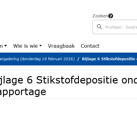
Zoeken
en
Wie is wie
Vraagbaak
Contact
ergadering (donderdag 19 februari 2026)
Bijlage 6 Stikstofdepositi
jlage 6 Stikstofdepositie on
apportage