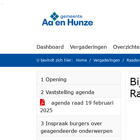
Ga naar de inhoud van deze pagina
Ga naar het zoeken
Ga naar het menu
Dashboard
Vergaderingen
Overzicht
U bevindt zich hier:
Home
Vergaderingen
Raadsv
Bi
1 Opening
R
2 Vaststelling agenda
agenda raad 19 februari
2025
3 Inspraak burgers over
geagendeerde onderwerpen