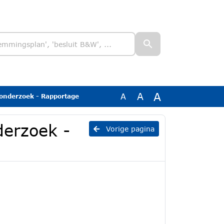
A
A
A
e onderzoek - Rapportage
derzoek -
Vorige pagina