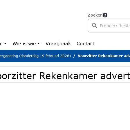
Zoeken
en
Wie is wie
Vraagbaak
Contact
ergadering (donderdag 19 februari 2026)
Voorzitter Rekenkamer adv
oorzitter Rekenkamer advert