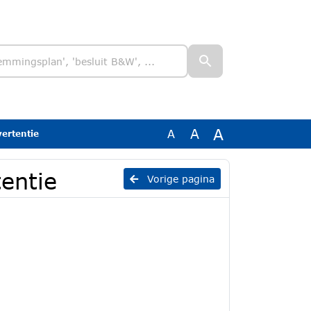
A
A
A
ertentie
entie
Vorige pagina