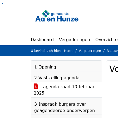
Ga naar de inhoud van deze pagina
Ga naar het zoeken
Ga naar het menu
Dashboard
Vergaderingen
Overzicht
U bevindt zich hier:
Home
Vergaderingen
Raadsv
V
1 Opening
2 Vaststelling agenda
agenda raad 19 februari
2025
3 Inspraak burgers over
geagendeerde onderwerpen