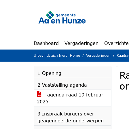
Ga naar de inhoud van deze pagina
Ga naar het zoeken
Ga naar het menu
Dashboard
Vergaderingen
Overzicht
U bevindt zich hier:
Home
Vergaderingen
Raadsv
Ra
1 Opening
o
2 Vaststelling agenda
agenda raad 19 februari
2025
3 Inspraak burgers over
geagendeerde onderwerpen