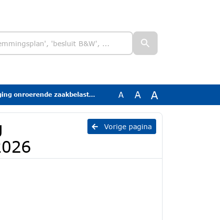
A
A
A
 onroerende zaakbelastingen 2026
g
Vorige pagina
2026