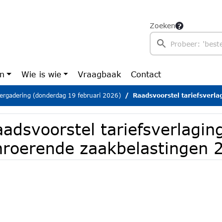
Zoeken
en
Wie is wie
Vraagbaak
Contact
ergadering (donderdag 19 februari 2026)
Raadsvoorstel tariefsverlaging
adsvoorstel tariefsverlagin
nroerende zaakbelastingen 