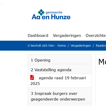
Ga naar de inhoud van deze pagina
Ga naar het zoeken
Ga naar het menu
Dashboard
Vergaderingen
Overzicht
U bevindt zich hier:
Home
Vergaderingen
Raadsv
M
1 Opening
2 Vaststelling agenda
agenda raad 19 februari
2025
3 Inspraak burgers over
geagendeerde onderwerpen