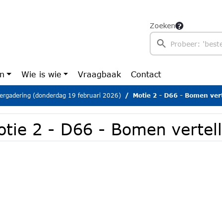
Zoeken
en
Wie is wie
Vraagbaak
Contact
ergadering (donderdag 19 februari 2026)
Motie 2 - D66 - Bomen ver
otie 2 - D66 - Bomen vertel