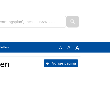
A
A
A
tellen
len
Vorige pagina