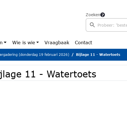
Zoeken
en
Wie is wie
Vraagbaak
Contact
ergadering (donderdag 19 februari 2026)
Bijlage 11 - Watertoets
jlage 11 - Watertoets