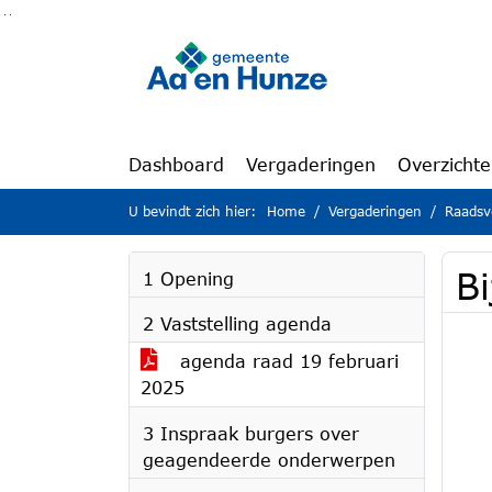
Ga naar de inhoud van deze pagina
Ga naar het zoeken
Ga naar het menu
Dashboard
Vergaderingen
Overzicht
U bevindt zich hier:
Home
Vergaderingen
Raadsv
Bi
1 Opening
2 Vaststelling agenda
agenda raad 19 februari
2025
3 Inspraak burgers over
geagendeerde onderwerpen