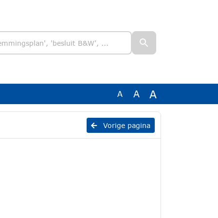
A
A
A
Vorige pagina