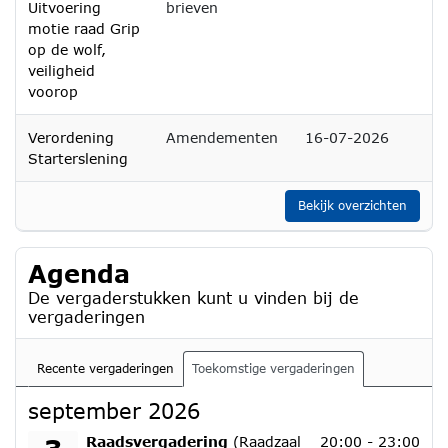
Uitvoering
brieven
motie raad Grip
op de wolf,
veiligheid
voorop
Verordening
Amendementen
16-07-2026
Starterslening
Bekijk overzichten
Agenda
De vergaderstukken kunt u vinden bij de
vergaderingen
Recente vergaderingen
Toekomstige vergaderingen
september 2026
donderdag 3 september 2026
Raadsvergadering
(Raadzaal
20:00 - 23:00