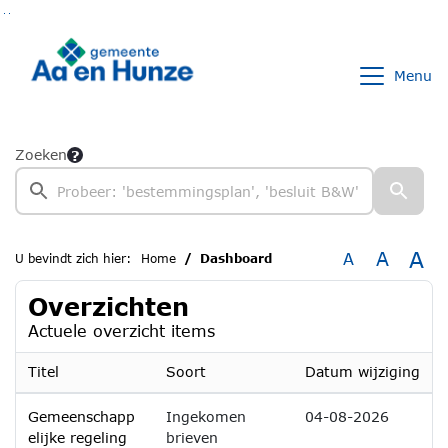
Ga naar de inhoud van deze pagina
Ga naar het zoeken
Ga naar het menu
Menu
Zoeken
A
A
A
U bevindt zich hier:
Home
Dashboard
Overzichten
Actuele overzicht items
Titel
Soort
Datum wijziging
Gemeenschapp
Ingekomen
04-08-2026
elijke regeling
brieven