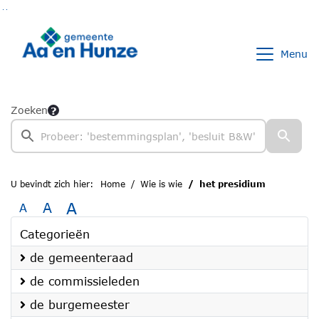
Ga naar de inhoud van deze pagina
Ga naar het zoeken
Ga naar het menu
Menu
Zoeken
U bevindt zich hier:
Home
Wie is wie
het presidium
A
A
A
Categorieën
de gemeenteraad
de commissieleden
de burgemeester