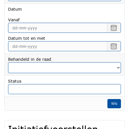
Datum
vanaf
Selecte
een
Datum tot en met
datum
vanaf
Selecte
een
datum
Behandeld in de raad
tot
en
met
Status
Wis