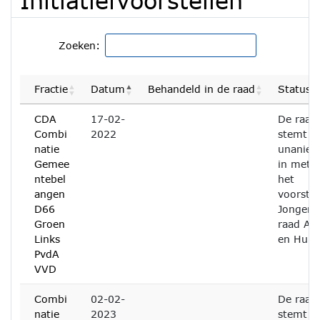
Initiatiefvoorstellen
Zoeken:
Fractie
Datum
Behandeld in de raad
Status
CDA
17-02-
De raad
Combi
2022
stemt
natie
unanie
Gemee
in met
ntebel
het
angen
voorstel
D66
Jongere
Groen
raad Aa
Links
en Hunz
PvdA
VVD
Combi
02-02-
De raad
natie
2023
stemt