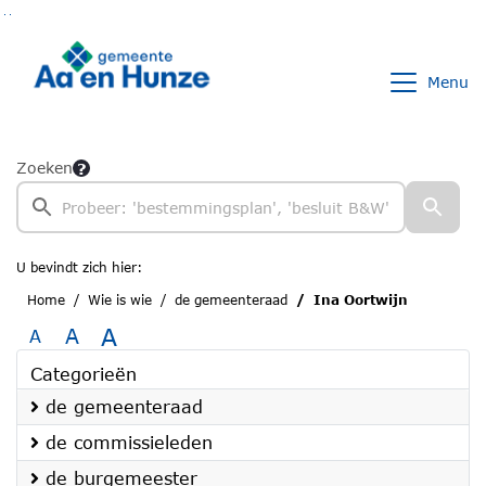
Ga naar de inhoud van deze pagina
Ga naar het zoeken
Ga naar het menu
Menu
Zoeken
U bevindt zich hier:
Home
Wie is wie
de gemeenteraad
Ina Oortwijn
A
A
A
Categorieën
de gemeenteraad
de commissieleden
de burgemeester