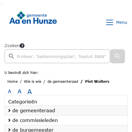
Ga naar de inhoud van deze pagina
Ga naar het zoeken
Ga naar het menu
Menu
Zoeken
U bevindt zich hier:
Home
Wie is wie
de gemeenteraad
Piet Wolters
A
A
A
Categorieën
de gemeenteraad
de commissieleden
de burgemeester