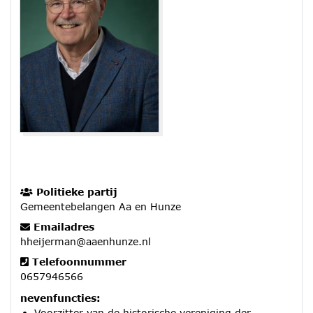
Politieke partij
Gemeentebelangen Aa en Hunze
Emailadres
hheijerman@aaenhunze.nl
Telefoonnummer
0657946566
nevenfuncties:
Voorzitter van de historische vereniging der