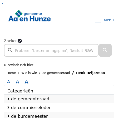
Ga naar de inhoud van deze pagina
Ga naar het zoeken
Ga naar het menu
Menu
Zoeken
U bevindt zich hier:
Home
Wie is wie
de gemeenteraad
Henk Heijerman
A
A
A
Categorieën
de gemeenteraad
de commissieleden
de burgemeester