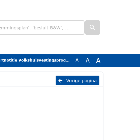
A
A
A
otitie Volkshuisvestingsprogramma
Vorige pagina