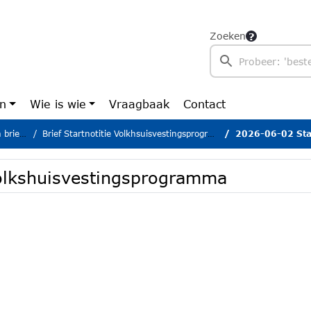
Zoeken
en
Wie is wie
Vraagbaak
Contact
rieven
Brief Startnotitie Volkhsuisvestingsprogramma
2026-06-02 Startn
Volkshuisvestingsprogramma