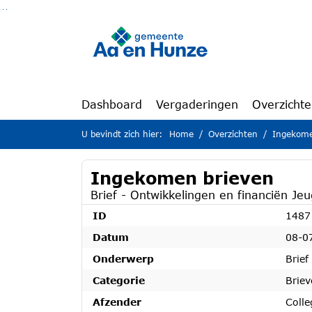
Ga naar de inhoud van deze pagina
Ga naar het zoeken
Ga naar het menu
Dashboard
Vergaderingen
Overzicht
U bevindt zich hier:
Home
Overzichten
Ingekome
Ingekomen brieven
Brief - Ontwikkelingen en financiën J
ID
1487
Datum
08-0
Onderwerp
Brief
Categorie
Brie
Afzender
Coll