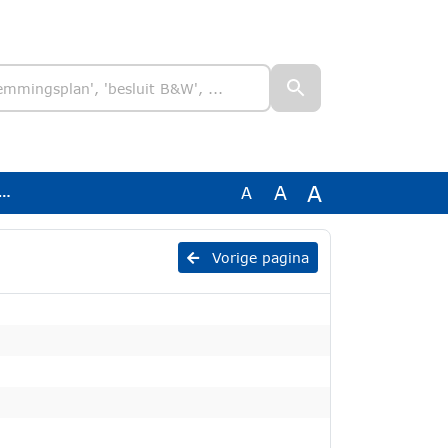
A
A
A
Vorige pagina