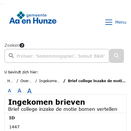
Ga naar de inhoud van deze pagina
Ga naar het zoeken
Ga naar het menu
Menu
Zoeken
U bevindt zich hier:
Home
Overzichten
Ingekomen brieven
Brief college inzake de motie bomen vertellen
A
A
A
Ingekomen brieven
Brief college inzake de motie bomen vertellen
ID
1447