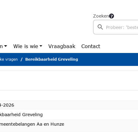
Zoeken
en
Wie is wie
Vraagbaak
Contact
ijke vragen
Bereikbaarheid Greveling
4-2026
kbaarheid Greveling
meentebelangen Aa en Hunze