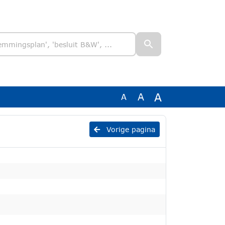
A
A
A
Vorige pagina