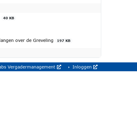
g
40 KB
langen over de Greveling
197 KB
abs Vergadermanagement
Inloggen