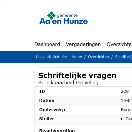
Ga naar de inhoud van deze pagina
Ga naar het zoeken
Ga naar het menu
Dashboard
Vergaderingen
Overzicht
U bevindt zich hier:
Home
Overzichten
Schriftel
Schriftelijke vragen
Bereikbaarheid Greveling
ID
228
Datum
14-0
Onderwerp
Berei
Steller
Ge
Beantwoording