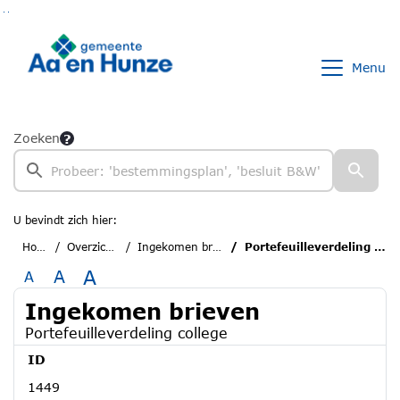
Ga naar de inhoud van deze pagina
Ga naar het zoeken
Ga naar het menu
Menu
Zoeken
U bevindt zich hier:
Home
Overzichten
Ingekomen brieven
Portefeuilleverdeling college
A
A
A
Ingekomen brieven
Portefeuilleverdeling college
ID
1449