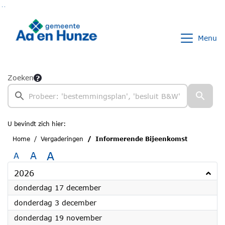
Ga naar de inhoud van deze pagina
Ga naar het zoeken
Ga naar het menu
Menu
Zoeken
U bevindt zich hier:
Home
Vergaderingen
Informerende Bijeenkomst
A
A
A
2026
2026
donderdag 17 december
2026
donderdag 3 december
2026
donderdag 19 november