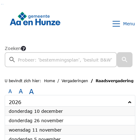
Ga naar de inhoud van deze pagina
Ga naar het zoeken
Ga naar het menu
Menu
Zoeken
U bevindt zich hier:
Home
Vergaderingen
Raadsvergadering
A
A
A
2026
2026
donderdag 10 december
2026
donderdag 26 november
2026
woensdag 11 november
2026
donderdag 5 november