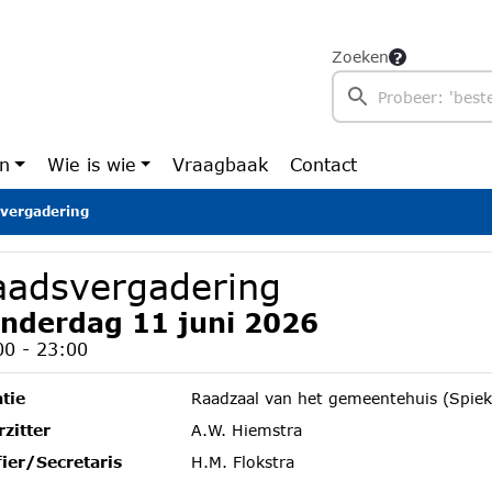
Zoeken
en
Wie is wie
Vraagbaak
Contact
vergadering
aadsvergadering
nderdag 11 juni 2026
00 - 23:00
tie
Raadzaal van het gemeentehuis (Spiek
zitter
A.W. Hiemstra
fier/Secretaris
H.M. Flokstra