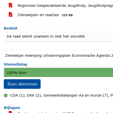
Regiovisie Gespecialiseerde Jeugdhulp, Jeugdhulpre
Zienswijzen en reacties
329 KB
Besluit
De raad stemt unaniem in met het voorstel.
Zienswijze meerjarig uitvoeringsplan Economische Agenda 
Stemuitslag
100% Voor
Toon stemmen
CDA (1), D66 (2), Gemeentebelangen Aa en Hunze (7), P
voor
Bijlagen