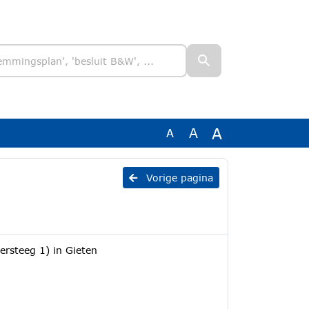
A
A
A
Vorige pagina
ersteeg 1) in Gieten