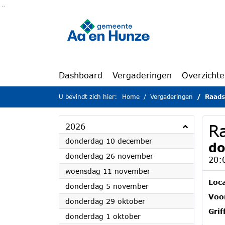
Ga naar de inhoud van deze pagina
Ga naar het zoeken
Ga naar het menu
Dashboard
Vergaderingen
Overzicht
U bevindt zich hier:
Home
Vergaderingen
Raads
R
2026
2026
donderdag 10 december
do
2026
donderdag 26 november
20:
2026
woensdag 11 november
Loca
2026
donderdag 5 november
Voor
2026
donderdag 29 oktober
Grif
2026
donderdag 1 oktober