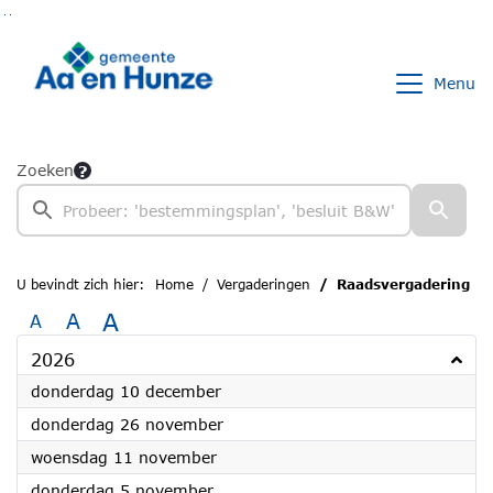
Ga naar de inhoud van deze pagina
Ga naar het zoeken
Ga naar het menu
Menu
Zoeken
U bevindt zich hier:
Home
Vergaderingen
Raadsvergadering
A
A
A
2026
2026
donderdag 10 december
2026
donderdag 26 november
2026
woensdag 11 november
2026
donderdag 5 november