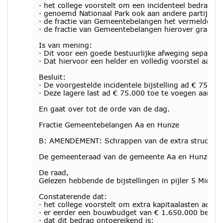
· het college voorstelt om een incidenteel bedrag v
· genoemd Nationaal Park ook aan andere partijen e
· de fractie van Gemeentebelangen het vermelde een
· de fractie van Gemeentebelangen hierover graag e
Is van mening:
· Dit voor een goede bestuurlijke afweging separa
· Dat hiervoor een helder en volledig voorstel aa
Besluit:
· De voorgestelde incidentele bijstelling ad € 75.0
· Deze lagere last ad € 75.000 toe te voegen aan de
En gaat over tot de orde van de dag.
Fractie Gemeentebelangen Aa en Hunze
B: AMENDEMENT: Schrappen van de extra structurele
De gemeenteraad van de gemeente Aa en Hunze, in 
De raad,
Gelezen hebbende de bijstellingen in pijler 5 Midde
Constaterende dat:
· het college voorstelt om extra kapitaalasten ad
· er eerder een bouwbudget van € 1.650.000 beschik
· dat dit bedrag ontoereikend is;