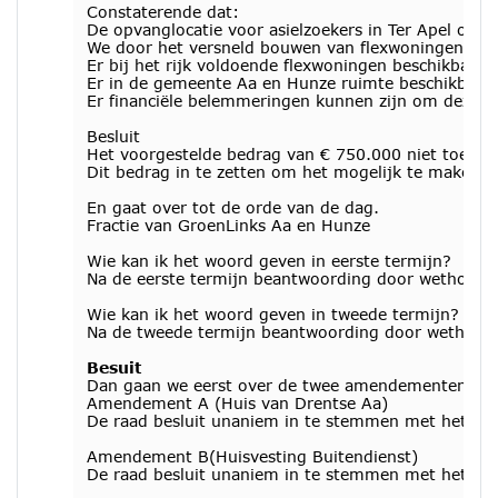
Constaterende dat:
De opvanglocatie voor asielzoekers in Ter Apel ove
We door het versneld bouwen van flexwoningen voor
Er bij het rijk voldoende flexwoningen beschikbaar z
Er in de gemeente Aa en Hunze ruimte beschikbaar 
Er financiële belemmeringen kunnen zijn om deze fl
Besluit
Het voorgestelde bedrag van € 750.000 niet toe te 
Dit bedrag in te zetten om het mogelijk te maken o
En gaat over tot de orde van de dag.
Fractie van GroenLinks Aa en Hunze
Wie kan ik het woord geven in eerste termijn?
Na de eerste termijn beantwoording door wethouder
Wie kan ik het woord geven in tweede termijn?
Na de tweede termijn beantwoording door wethouder
Besuit
Dan gaan we eerst over de twee amendementen st
Amendement A (Huis van Drentse Aa)
De raad besluit unaniem in te stemmen met het a
Amendement B(Huisvesting Buitendienst)
De raad besluit unaniem in te stemmen met het a