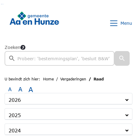
Ga naar de inhoud van deze pagina
Ga naar het zoeken
Ga naar het menu
Menu
Zoeken
U bevindt zich hier:
Home
Vergaderingen
Raad
A
A
A
2026
2025
2024