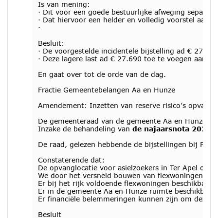
Is van mening:
· Dit voor een goede bestuurlijke afweging separa
· Dat hiervoor een helder en volledig voorstel aa
·
Besluit:
· De voorgestelde incidentele bijstelling ad € 27.
· Deze lagere last ad € 27.690 toe te voegen aan he
En gaat over tot de orde van de dag.
Fractie Gemeentebelangen Aa en Hunze
Amendement: Inzetten van reserve risico’s opvang v
De gemeenteraad van de gemeente Aa en Hunze, in
Inzake de behandeling van
de najaarsnota 2023
De raad, gelezen hebbende de bijstellingen bij Pijler
Constaterende dat:
De opvanglocatie voor asielzoekers in Ter Apel ove
We door het versneld bouwen van flexwoningen voor
Er bij het rijk voldoende flexwoningen beschikbaar z
Er in de gemeente Aa en Hunze ruimte beschikbaar 
Er financiële belemmeringen kunnen zijn om deze fl
Besluit