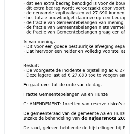
· dat een extra bedrag benodigd is voor de bouwkos
· dit extra bedrag wordt veroorzaakt door voortsc
· de geraamde kapitaallasten ad 27.690 kunnen wo
· het totale bouwbudget daarmee op een bedrag ko
· de fractie van Gemeentebelangen van mening is da
· de fractie van Gemeentebelangen niets vermeld zi
· de fractie van Gemeentebelangen graag een afzond
Is van mening:
· Dit voor een goede bestuurlijke afweging separa
· Dat hiervoor een helder en volledig voorstel aa
·
Besluit:
· De voorgestelde incidentele bijstelling ad € 27.
· Deze lagere last ad € 27.690 toe te voegen aan he
En gaat over tot de orde van de dag.
Fractie Gemeentebelangen Aa en Hunze
C: AMENDEMENT: Inzetten van reserve risico’s opvan
De gemeenteraad van de gemeente Aa en Hunze, in
Inzake de behandeling van
de najaarsnota 2023
De raad, gelezen hebbende de bijstellingen bij Pijler