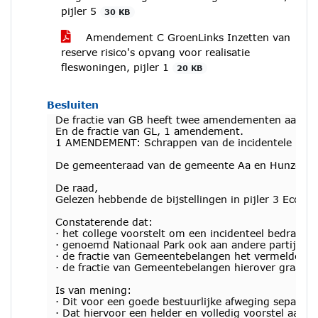
pijler 5
30 KB
Amendement C GroenLinks Inzetten van
reserve risico's opvang voor realisatie
fleswoningen, pijler 1
20 KB
Besluiten
De fractie van GB heeft twee amendementen aange
En de fractie van GL, 1 amendement.
1 AMENDEMENT: Schrappen van de incidentele bijste
De gemeenteraad van de gemeente Aa en Hunze, in 
De raad,
Gelezen hebbende de bijstellingen in pijler 3 Econo
Constaterende dat:
· het college voorstelt om een incidenteel bedrag v
· genoemd Nationaal Park ook aan andere partijen e
· de fractie van Gemeentebelangen het vermelde een
· de fractie van Gemeentebelangen hierover graag e
Is van mening:
· Dit voor een goede bestuurlijke afweging separa
· Dat hiervoor een helder en volledig voorstel aa