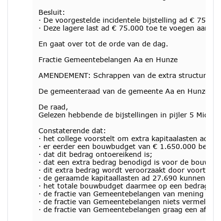
Besluit:
· De voorgestelde incidentele bijstelling ad € 75.0
· Deze lagere last ad € 75.000 toe te voegen aan de
En gaat over tot de orde van de dag.
Fractie Gemeentebelangen Aa en Hunze
AMENDEMENT: Schrappen van de extra structurele ka
De gemeenteraad van de gemeente Aa en Hunze, in 
De raad,
Gelezen hebbende de bijstellingen in pijler 5 Midde
Constaterende dat:
· het college voorstelt om extra kapitaalasten ad
· er eerder een bouwbudget van € 1.650.000 beschik
· dat dit bedrag ontoereikend is;
· dat een extra bedrag benodigd is voor de bouwkos
· dit extra bedrag wordt veroorzaakt door voortsc
· de geraamde kapitaallasten ad 27.690 kunnen wo
· het totale bouwbudget daarmee op een bedrag ko
· de fractie van Gemeentebelangen van mening is da
· de fractie van Gemeentebelangen niets vermeld zi
· de fractie van Gemeentebelangen graag een afzond