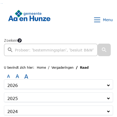
Ga naar de inhoud van deze pagina
Ga naar het zoeken
Ga naar het menu
Menu
Zoeken
U bevindt zich hier:
Home
Vergaderingen
Raad
A
A
A
2026
2025
2024